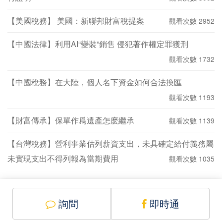
【美國稅務】 美國：新聯邦財富稅提案
觀看次數 2952
【中國法律】利用AI“變裝”銷售 侵犯著作權定罪獲刑
觀看次數 1732
【中國稅務】在大陸，個人名下資金如何合法換匯
觀看次數 1193
【財富傳承】保單作爲遺產怎麽繼承
觀看次數 1139
【台灣稅務】營利事業估列薪資支出，未具確定給付義務屬
未實現支出不得列報為當期費用
觀看次數 1035
詢問
即時通