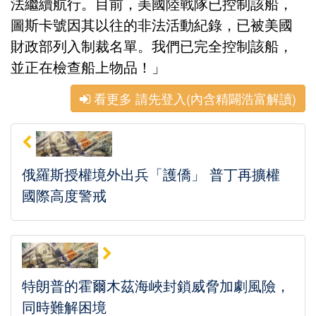
法繼續航行。目前，美國陸戰隊已控制該船，
圖斯卡號因其以往的非法活動紀錄，已被美國
財政部列入制裁名單。我們已完全控制該船，
並正在檢查船上物品！」
看更多 請先登入(內含精闢浩富解讀)
俄羅斯授權境外出兵「護僑」 普丁再擴權
國際高度警戒
特朗普的霍爾木茲海峽封鎖威脅加劇風險，
同時難解困境