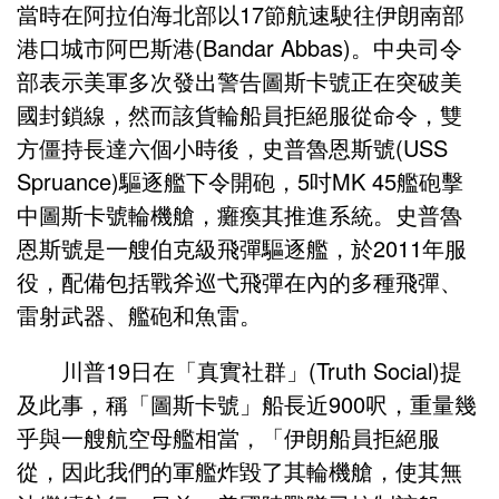
當時在阿拉伯海北部以17節航速駛往伊朗南部
港口城市阿巴斯港(Bandar Abbas)。中央司令
部表示美軍多次發出警告圖斯卡號正在突破美
國封鎖線，然而該貨輪船員拒絕服從命令，雙
方僵持長達六個小時後，史普魯恩斯號(USS
Spruance)驅逐艦下令開砲，5吋MK 45艦砲擊
中圖斯卡號輪機艙，癱瘓其推進系統。史普魯
恩斯號是一艘伯克級飛彈驅逐艦，於2011年服
役，配備包括戰斧巡弋飛彈在內的多種飛彈、
雷射武器、艦砲和魚雷。
川普19日在「真實社群」(Truth Social)提
及此事，稱「圖斯卡號」船長近900呎，重量幾
乎與一艘航空母艦相當，「伊朗船員拒絕服
從，因此我們的軍艦炸毀了其輪機艙，使其無