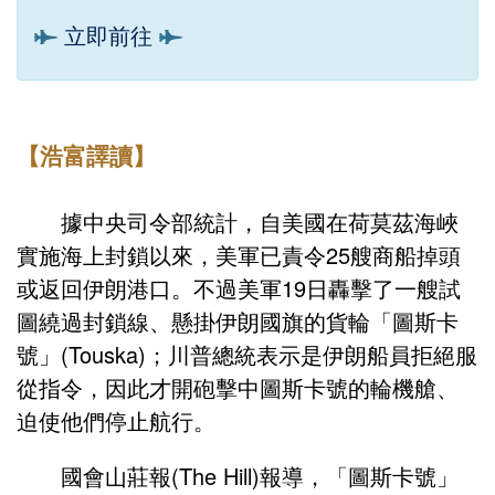
立即前往
【浩富譯讀】
據中央司令部統計，自美國在荷莫茲海峽
實施海上封鎖以來，美軍已責令25艘商船掉頭
或返回伊朗港口。不過美軍19日轟擊了一艘試
圖繞過封鎖線、懸掛伊朗國旗的貨輪「圖斯卡
號」(Touska)；川普總統表示是伊朗船員拒絕服
從指令，因此才開砲擊中圖斯卡號的輪機艙、
迫使他們停止航行。
國會山莊報(The Hill)報導，「圖斯卡號」