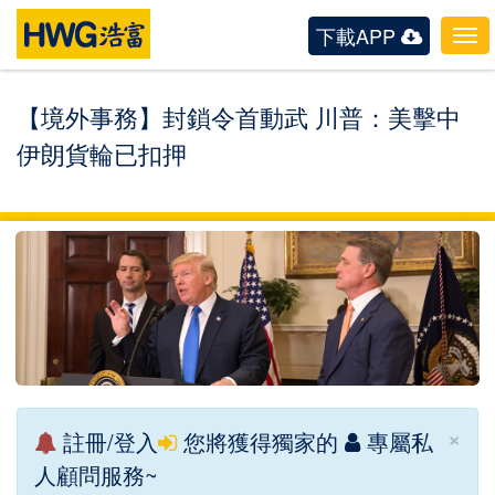
下載APP
Tog
navi
【境外事務】封鎖令首動武 川普：美擊中
伊朗貨輪已扣押
×
註冊/登入
您將獲得獨家的
專屬私
人顧問服務~