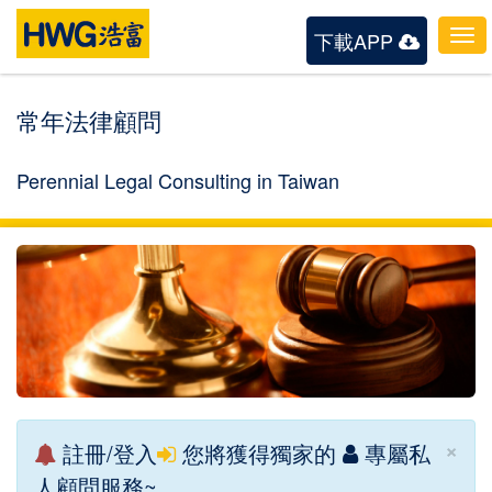
下載APP
To
nav
常年法律顧問
Perennial Legal Consulting in Taiwan
×
註冊/登入
您將獲得獨家的
專屬私
人顧問服務~