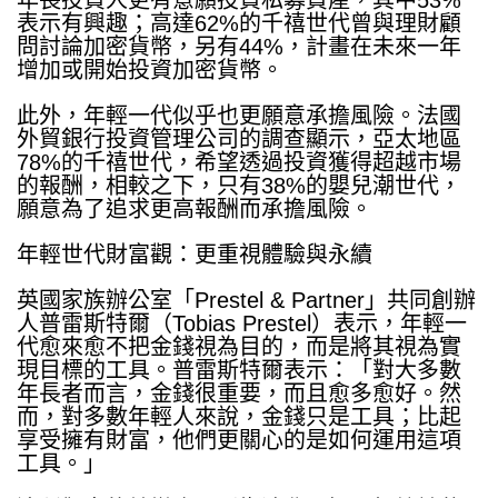
年長投資人更有意願投資私募資產，其中
53%
表示有興趣；高達
62%
的千禧世代曾與理財顧
問討論加密貨幣，另有
44%
，計畫在未來一年
增加或開始投資加密貨幣。
此外，年輕一代似乎也更願意承擔風險。法國
外貿銀行投資管理公司的調查顯示，亞太地區
78%
的千禧世代，希望透過投資獲得超越市場
的報酬，相較之下，只有
38%
的嬰兒潮世代，
願意為了追求更高報酬而承擔風險。
年輕世代財富觀：更重視體驗與永續
英國家族辦公室「
Prestel & Partner
」共同創辦
人普雷斯特爾（
Tobias Prestel
）表示，年輕一
代愈來愈不把金錢視為目的，而是將其視為實
現目標的工具。普雷斯特爾表示：「對大多數
年長者而言，金錢很重要，而且愈多愈好。然
而，對多數年輕人來說，金錢只是工具；比起
享受擁有財富，他們更關心的是如何運用這項
工具。」