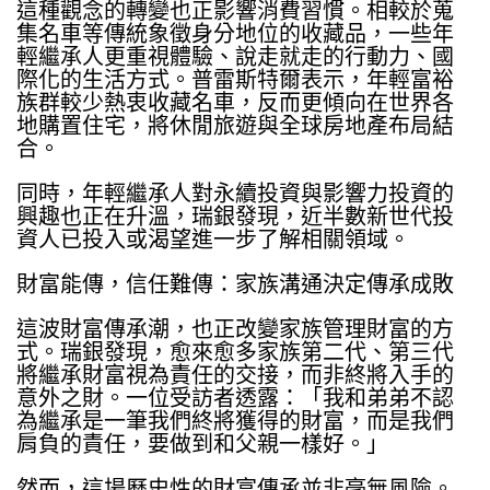
這種觀念的轉變也正影響消費習慣。相較於蒐
集名車等傳統象徵身分地位的收藏品，一些年
輕繼承人更重視體驗、說走就走的行動力、國
際化的生活方式。普雷斯特爾表示，年輕富裕
族群較少熱衷收藏名車，反而更傾向在世界各
地購置住宅，將休閒旅遊與全球房地產布局結
合。
同時，年輕繼承人對永續投資與影響力投資的
興趣也正在升溫，瑞銀發現，近半數新世代投
資人已投入或渴望進一步了解相關領域。
財富能傳，信任難傳：家族溝通決定傳承成敗
這波財富傳承潮，也正改變家族管理財富的方
式。瑞銀發現，愈來愈多家族第二代、第三代
將繼承財富視為責任的交接，而非終將入手的
意外之財。一位受訪者透露：「我和弟弟不認
為繼承是一筆我們終將獲得的財富，而是我們
肩負的責任，要做到和父親一樣好。」
然而，這場歷史性的財富傳承並非毫無風險。