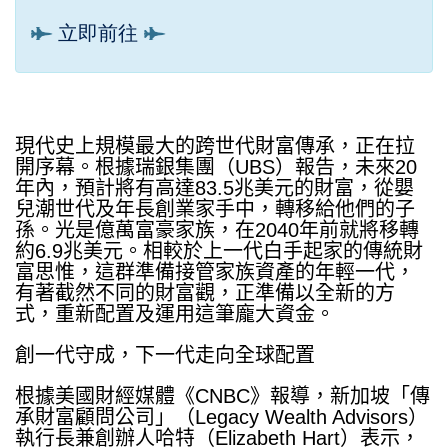
立即前往
現代史上規模最大的跨世代財富傳承，正在拉
開序幕。根據瑞銀集團（
UBS
）報告，未來
20
年內，預計將有高達
83.5
兆美元的財富，從嬰
兒潮世代及年長創業家手中，轉移給他們的子
孫。光是億萬富豪家族，在
2040
年前就將移轉
約
6.9
兆美元。相較於上一代白手起家的傳統財
富思惟，這群準備接管家族資產的年輕一代，
有著截然不同的財富觀，正準備以全新的方
式，重新配置及運用這筆龐大資金。
創一代守成，下一代走向全球配置
根據美國財經媒體《
CNBC
》報導，新加坡「傳
承財富顧問公司」（
Legacy Wealth Advisors
）
執行長兼創辦人哈特（
Elizabeth Hart
）表示，