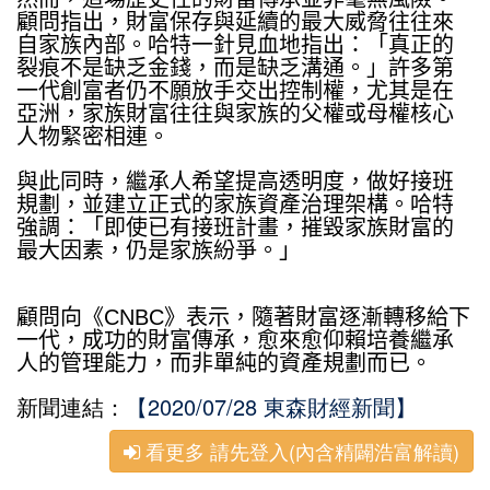
顧問指出，財富保存與延續的最大威脅往往來
自家族內部。哈特一針見血地指出：「真正的
裂痕不是缺乏金錢，而是缺乏溝通。」許多第
一代創富者仍不願放手交出控制權，尤其是在
亞洲，家族財富往往與家族的父權或母權核心
人物緊密相連。
與此同時，繼承人希望提高透明度，做好接班
規劃，並建立正式的家族資產治理架構。哈特
強調：「即使已有接班計畫，摧毀家族財富的
最大因素，仍是家族紛爭。」
顧問向《
CNBC
》表示，隨著財富逐漸轉移給下
一代，成功的財富傳承，愈來愈仰賴培養繼承
人的管理能力，而非單純的資產規劃而已。
【2020/07/28 東森財經新聞】
新聞連結：
看更多 請先登入(內含精闢浩富解讀)