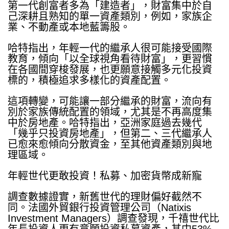
第一代創富者多為「建造者」，財富集中於自
己深耕且熟知的單一資產類別，例如，家族企
業、不動產或本地藍籌股。
哈特指出，年輕一代的繼承人很可能接受國際
教育，傾向「以全球視角看待財富」，更習慣
在各國間穿梭發展，也更願意接觸多元化投資
標的，積極追求多樣化的資產配置。
這項轉變，可能讓一部分繼承的財富，流向有
別於家族傳統配置的領域，尤其是不再高度集
中於房地產。哈特指出，亞洲家庭過去幾代
「幾乎只投資房地產」，但第二、三代繼承人
已愈來愈傾向分散資金，至其他資產類別與地
理區域。
年輕世代更敢投資！私募、加密貨幣成新寵
調查數據證實，新舊世代的理財偏好截然不
同。法國外貿銀行投資管理公司（
Natixis
Investment Managers
）調查發現，千禧世代比