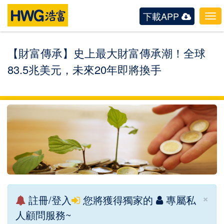
下載APP
Tog
navi
【財富傳承】史上最大財富傳承潮！全球
83.5兆美元，未來20年即將換手
×
註冊/登入
您將獲得獨家的
專屬私
人顧問服務~