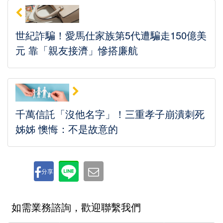
世紀詐騙！愛馬仕家族第5代遭騙走150億美
元 靠「親友接濟」慘搭廉航
千萬信託「沒他名字」！三重孝子崩潰刺死
姊姊 懊悔：不是故意的
分享
如需業務諮詢，歡迎聯繫我們