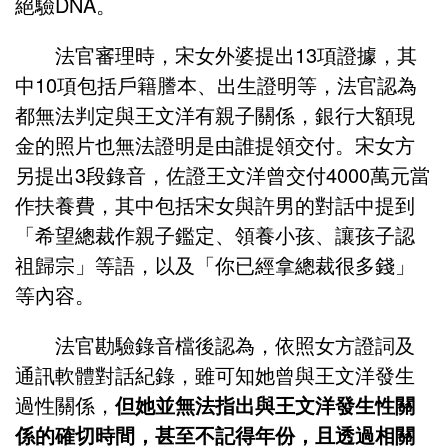
絕驗DNA。
法官審理時，宋女外婆提出13項證據，其
中10項包括戶籍謄本、出生證明等，法官認為
都無法判定與王文洋有親子關係，銀行大額現
金的照片也無法證明是由誰提領交付。宋女方
另提出3段錄音，佐證王文洋曾交付4000萬元當
作扶養費，其中包括宋女與許男的對話中提到
「希望總裁作親子鑑定、領養小孩、讓孩子認
祖歸宗」等語，以及「你已經拿總裁很多錢」
等內容。
法官勘驗錄音檔後認為，依照女方證詞及
通訊軟體對話紀錄，雖可知她曾與王文洋發生
過性關係，
但她並無法指出與王文洋發生性關
係的確切時間，甚至不記得年份，且透過相關