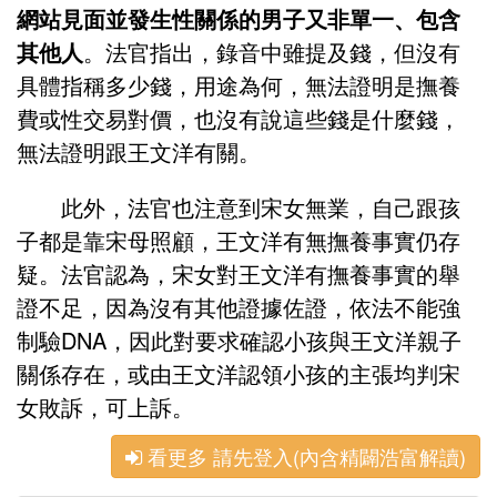
網站見面並發生性關係的男子又非單一、包含
其他人
。法官指出，錄音中雖提及錢，但沒有
具體指稱多少錢，用途為何，無法證明是撫養
費或性交易對價，也沒有說這些錢是什麼錢，
無法證明跟王文洋有關。
此外，法官也注意到宋女無業，自己跟孩
子都是靠宋母照顧，王文洋有無撫養事實仍存
疑。法官認為，宋女對王文洋有撫養事實的舉
證不足，因為沒有其他證據佐證，依法不能強
制驗DNA，因此對要求確認小孩與王文洋親子
關係存在，或由王文洋認領小孩的主張均判宋
女敗訴，可上訴。
看更多 請先登入(內含精闢浩富解讀)