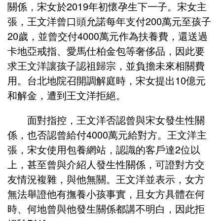
關係，宋女於2019年初懷孕生下一子。宋女主
張，王文洋曾口頭允諾每年支付200萬元至孩子
20歲，並曾交付4000萬元作為扶養費，還送過
卡地亞戒指、愛馬仕柏金包等奢侈品，因此要
求王文洋讓孩子認祖歸宗，並負擔未來相關費
用。台北地院召開調解庭時，宋女提出10億元
和解金，遭到王文洋拒絕。
面對指控，王文洋否認曾與宋女發生性關
係，也否認曾給付4000萬元給對方。王文洋主
張，宋女使用包養網站，認識的客戶達2位以
上，甚至曾與介紹人發生性關係，可證對方交
友情況複雜，與他無關。王文洋並表示，女方
無法舉證他有撫養小孩事實，且女方具體在何
時、何地曾與他發生關係都講不明白，因此拒