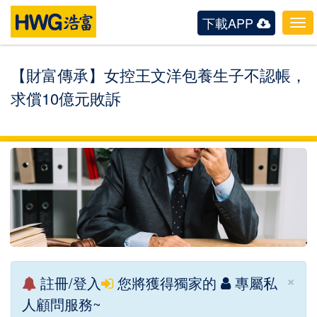
下載APP
Tog
navi
【財富傳承】女控王文洋包養生子不認帳，
求償10億元敗訴
×
註冊/登入
您將獲得獨家的
專屬私
人顧問服務~