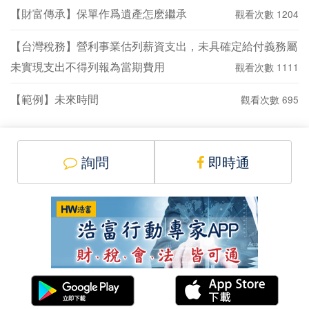
【財富傳承】保單作爲遺產怎麽繼承
觀看次數 1204
【台灣稅務】營利事業估列薪資支出，未具確定給付義務屬
未實現支出不得列報為當期費用
觀看次數 1111
【範例】未來時間
觀看次數 695
詢問
即時通