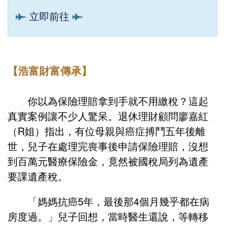
立即前往
【浩富財富傳承】
你以為保險理賠拿到手就不用繳稅？這起
真實案例讓不少人驚呆。退休理財顧問廖嘉紅
（R姐）指出，有位母親與癌症搏鬥五年後離
世，兒子在處理完喪事後申請保險理賠，沒想
到百萬元醫療保險金，竟然被國稅局列為遺產
要課遺產稅。
「媽媽抗癌5年，最後那4個月幾乎都在病
房度過。」兒子回想，當時醫生還說，等轉移