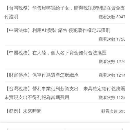
【台灣稅務】預售屋轉讓給子女，贈與稅認定關鍵在資金支
付證明
觀看次數 3047
【中國法律】利用AI“變裝”銷售 侵犯著作權定罪獲刑
觀看次數 1756
【中國稅務】在大陸，個人名下資金如何合法換匯
觀看次數 1270
【財富傳承】保單作爲遺產怎麽繼承
觀看次數 1214
【台灣稅務】營利事業估列薪資支出，未具確定給付義務屬
未實現支出不得列報為當期費用
觀看次數 1129
【範例】未來時間
觀看次數 695