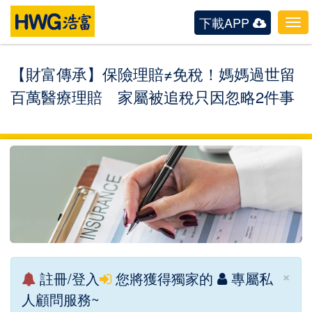
下載APP
Tog
navi
【財富傳承】保險理賠≠免稅！媽媽過世留
百萬醫療理賠 家屬被追稅只因忽略2件事
×
註冊/登入
您將獲得獨家的
專屬私
人顧問服務~