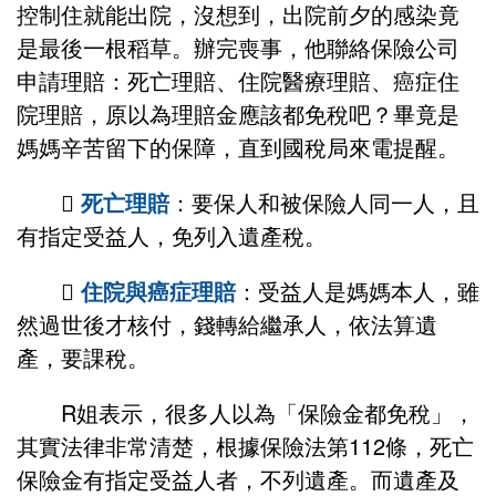
控制住就能出院，沒想到，出院前夕的感染竟
是最後一根稻草。辦完喪事，他聯絡保險公司
申請理賠：死亡理賠、住院醫療理賠、癌症住
院理賠，原以為理賠金應該都免稅吧？畢竟是
媽媽辛苦留下的保障，直到國稅局來電提醒。

死亡理賠
：要保人和被保險人同一人，且
有指定受益人，免列入遺產稅。

住院與癌症理賠
：受益人是媽媽本人，雖
然過世後才核付，錢轉給繼承人，依法算遺
產，要課稅。
R姐表示，很多人以為「保險金都免稅」，
其實法律非常清楚，根據保險法第112條，死亡
保險金有指定受益人者，不列遺產。而遺產及