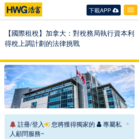
下載APP
Tog
navi
【國際租稅】加拿大：對稅務局執行資本利
得稅上調計劃的法律挑戰
×
註冊/登入
您將獲得獨家的
專屬私
人顧問服務~