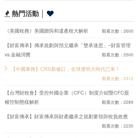
熱門活動 │
《美國稅務》美國贈與和遺產稅大解析
觀看次數：2600
【財富傳承】傳承規劃與預立繼承「雙承迷思」~財富管理
vs.金融消費
觀看次數：2500
【中國事務】CRS新修訂，全球透明大時代已來！
觀看次數：2312
【台灣財稅會】受控外國企業（CFC）制度介紹暨CFC股
權控制態樣解析
觀看次數：2289
【財富傳承】財富傳承與財產繼承之規劃要領與稅負效應
觀看次數：2230