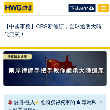
下載APP
Tog
navi
【中國事務】CRS新修訂，全球透明大時
代已來！
×
註冊/登入
您將獲得獨家的
專屬私
人顧問服務~