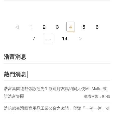
1
2
3
4
5
6
7
...
14
浩富消息
熱門消息│
浩富集團總裁張詠翔先生歡迎好友馬紹爾大使Mr. Muller來
訪浩富集團
觀看次數：9145
浩信應臺灣體育用品工業公會之邀請，舉辦「一例一休」法