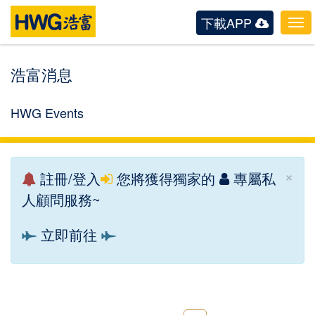
下載APP
Tog
navi
浩富消息
HWG Events
×
註冊/登入
您將獲得獨家的
專屬私
人顧問服務~
立即前往