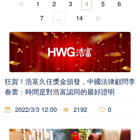
1
2
3
4
5
6
7
...
14
狂賀！浩富久任獎金頒發，中國法律顧問李
春蕾：時間是對浩富認同的最好證明
2022/3/3 12:00
2192
0