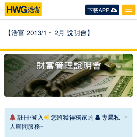
下載APP
Tog
navi
【浩富 2013/1 ~ 2月 說明會】
×
註冊/登入
您將獲得獨家的
專屬私
人顧問服務~