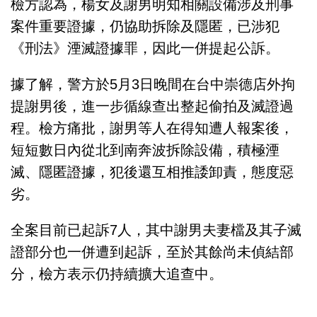
檢方認為，楊女及謝男明知相關設備涉及刑事
案件重要證據，仍協助拆除及隱匿，已涉犯
《刑法》湮滅證據罪，因此一併提起公訴。
據了解，警方於5月3日晚間在台中崇德店外拘
提謝男後，進一步循線查出整起偷拍及滅證過
程。檢方痛批，謝男等人在得知遭人報案後，
短短數日內從北到南奔波拆除設備，積極湮
滅、隱匿證據，犯後還互相推諉卸責，態度惡
劣。
全案目前已起訴7人，其中謝男夫妻檔及其子滅
證部分也一併遭到起訴，至於其餘尚未偵結部
分，檢方表示仍持續擴大追查中。