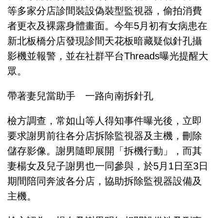
等多家分店診間裝設偽裝型監視器，偷拍消費
者更衣及裸露身體畫面。今年5月初有女病患在
新北板橋分店發現診間天花板暗藏疑似針孔攝
影機並報警，並在社群平台Threads曝光提醒大
眾。
帶著妻兒當助手 一路向南拆針孔
檢方調查，常如山等人得知事件曝光後，立即
要求謝男前往各分店拆除監視器及主機，刪除
儲存影像。謝男隨即展開「拆機行動」，而其
妻楊女及兒子謝男也一同參與，於5月1日至3日
期間陪同奔波各分店，協助拆除監視器設備及
主機。