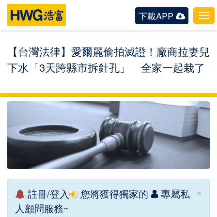
下載APP
Tog
navi
【台灣法律】愛爾麗偷拍滅證！廠商拉妻兒
下水「3天跨縣市拆針孔」 全家一起栽了
×
註冊/登入
您將獲得獨家的
專屬私
人顧問服務~