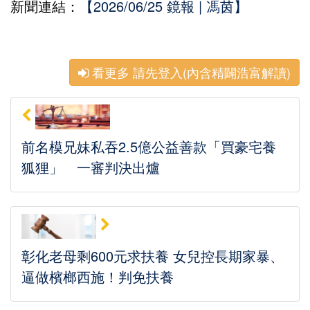
新聞連結：
【2026/06/25 鏡報 | 馮茵】
看更多 請先登入(內含精闢浩富解讀)
前名模兄妹私吞2.5億公益善款「買豪宅養
狐狸」 一審判決出爐
彰化老母剩600元求扶養 女兒控長期家暴、
逼做檳榔西施！判免扶養