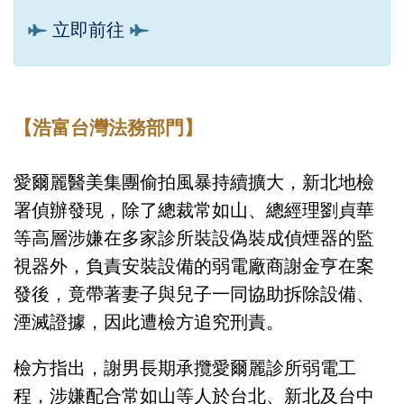
立即前往
【浩富台灣法務部門】
愛爾麗醫美集團偷拍風暴持續擴大，新北地檢
署偵辦發現，除了總裁常如山、總經理劉貞華
等高層涉嫌在多家診所裝設偽裝成偵煙器的監
視器外，負責安裝設備的弱電廠商謝金亨在案
發後，竟帶著妻子與兒子一同協助拆除設備、
湮滅證據，因此遭檢方追究刑責。
檢方指出，謝男長期承攬愛爾麗診所弱電工
程，涉嫌配合常如山等人於台北、新北及台中