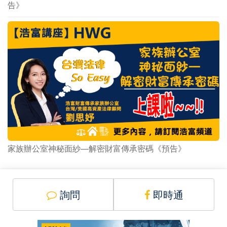
告》
家族辦公室神秘面紗—解密財富傳承密碼《預告》
詢問
即時通