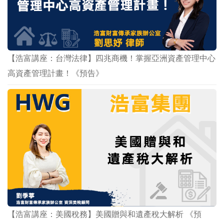
【浩富講座：台灣法律】四兆商機！掌握亞洲資產管理中心
高資產管理計畫！《預告》
【浩富講座：美國稅務】美國贈與和遺產稅大解析 《預