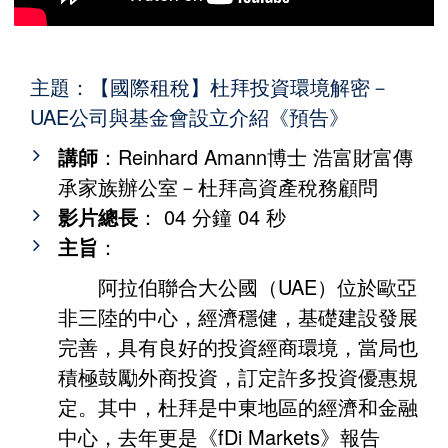
主題：【國際租稅】杜拜投資環境解密－
UAE公司與基金會設立介紹《預告》
講師
：Reinhard Amann博士 浩富財富傳
承家族辦公室－杜拜高資產稅務顧問
影片總長
： 04 分鐘 04 秒
主旨
：
阿拉伯聯合大公國（UAE）位於歐亞
非三陸的中心，經濟穩健，基礎建設發展
完善，具有良好的投資經商環境，當局也
積極鼓勵外商投資，訂定許多投資優惠規
定。其中，杜拜是中東地區的經濟和金融
中心，去年更是《fDi Markets》報告