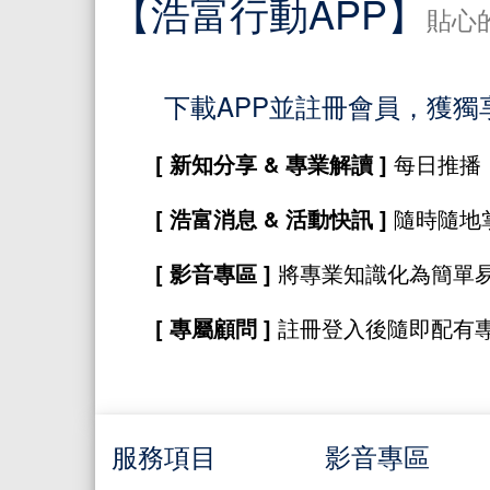
【浩富行動APP】
貼心
下載APP並註冊會員，獲獨
[ 新知分享 & 專業解讀 ]
每日推播
[ 浩富消息 & 活動快訊 ]
隨時隨地
[ 影音專區 ]
將專業知識化為簡單
[ 專屬顧問 ]
註冊登入後隨即配有
服務項目
影音專區