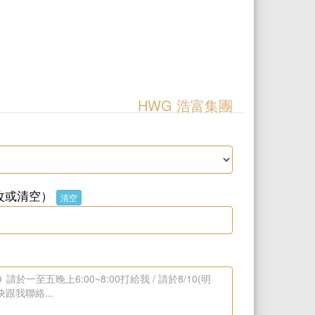
HWG 浩富集團
改或清空）
清空