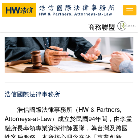
To
nav
商務聯盟
浩信國際法律事務所
浩信國際法律事務所（HW & Partners,
Attorneys-at-Law）成立於民國94年間，由李孟
融所長率領專業資深律師團隊，為台灣及跨國
性客戶服務。本所核心理念在於「專業創新、