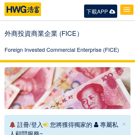
下載APP
To
nav
外商投資商業企業 (FICE）
Foreign Invested Commercial Enterprise (FICE)
×
註冊/登入
您將獲得獨家的
專屬私
人顧問服務~