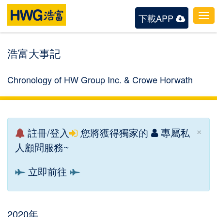
下載APP
To
nav
浩富大事記
Chronology of HW Group Inc. & Crowe Horwath
×
註冊/登入
您將獲得獨家的
專屬私
人顧問服務~
立即前往
2020年