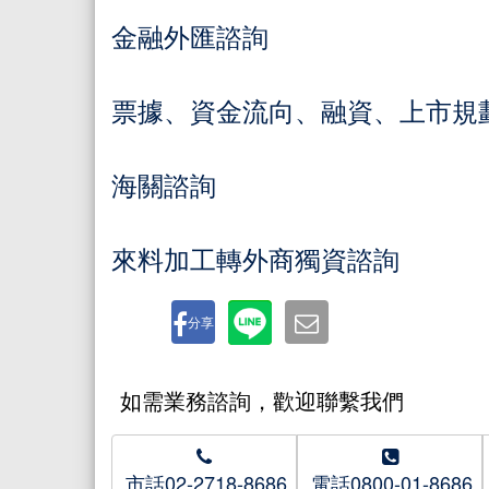
金融外匯諮詢
票據、資金流向、融資、上市規
海關諮詢
來料加工轉外商獨資諮詢
分享
如需業務諮詢，歡迎聯繫我們
市話02-2718-8686
電話0800-01-8686