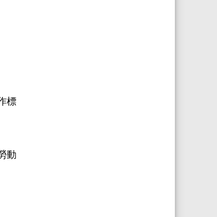
作標
勞動