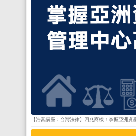
【浩富講座：台灣法律】四兆商機！掌握亞洲資