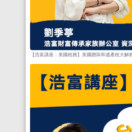
【浩富講座：美國稅務】美國贈與和遺產稅大解析