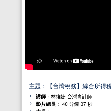
主題：【台灣稅務】綜合所得
講師
：林維婕 台灣會計師
影片總長
： 40 分鐘 37 秒