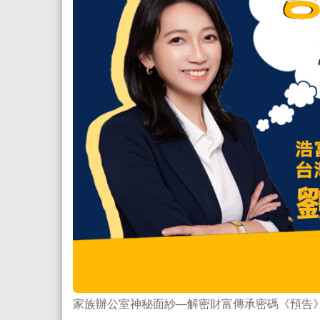
家族辦公室神秘面紗—解密財富傳承密碼《預告