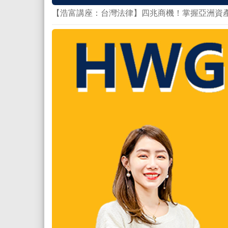
【浩富講座：台灣法律】四兆商機！掌握亞洲資