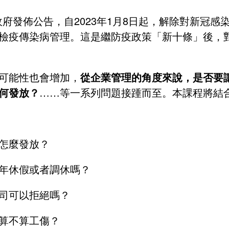
大陸政府發佈公告，自2023年1月8日起，解除對新
檢疫傳染病管理。這是繼防疫政策「新十條」後，
可能性也會增加，
從企業管理的角度來說，是否要
何發放？
……等一系列問題接踵而至。本課程將結
怎麼發放？
年休假或者調休嗎？
司可以拒絕嗎？
算不算工傷？