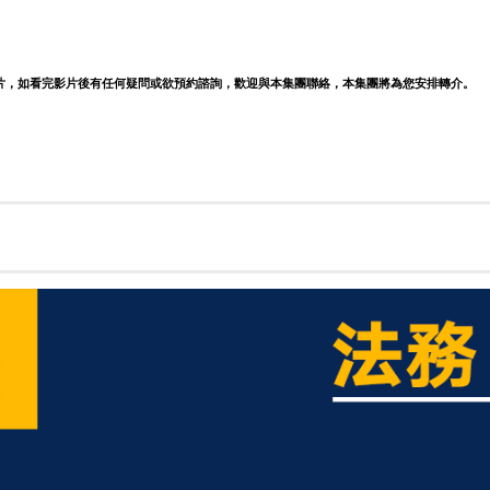
片，如看完影片後有任何疑問或欲預約諮詢，歡迎與本集團聯絡，本集團將為您安排轉介。