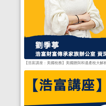
【浩富講座：美國稅務】美國贈與和遺產稅大解析