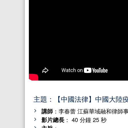
主題：【中國法律】中國大陸
講師
：李春蕾 江蘇華域融和律師事
影片總長
： 40 分鐘 25 秒