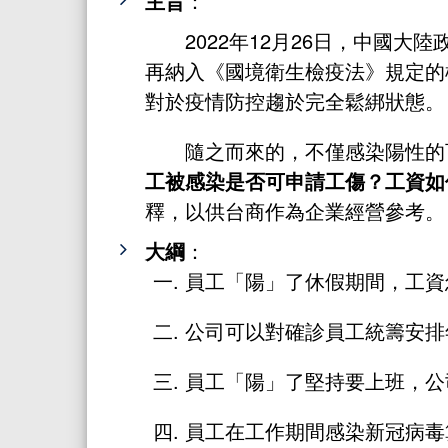
主旨
：
2022年12月26日，中國
再納入《國境衛生檢疫法》規定的
對於疫情防控趨於完全鬆綁狀態。
隨之而來的，不僅感染陽性的
工被感染是否可申請工傷？工資如
釋，以供台商作為企業經營參考。
大綱
：
員工「陽」了休假期間，工資
公司可以對確診員工統籌安排
員工「陽」了堅持要上班，公
員工在工作期間感染新冠病毒