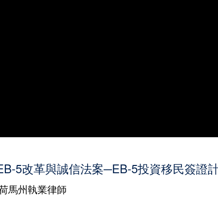
EB-5改革與誠信法案─EB-5投資移民簽
奧克拉荷馬州執業律師