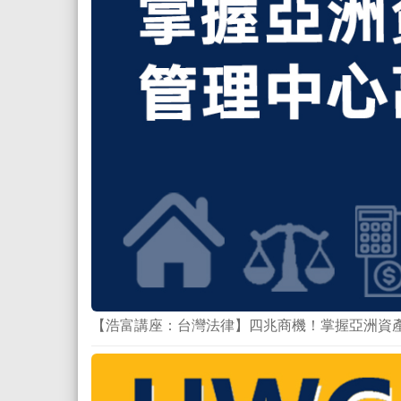
【浩富講座：台灣法律】四兆商機！掌握亞洲資