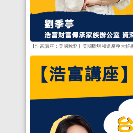
【浩富講座：美國稅務】美國贈與和遺產稅大解析