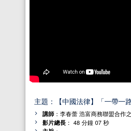
主題：【中國法律】「一帶一
講師
：李春蕾 浩富商務聯盟合作
影片總長
： 48 分鐘 07 秒