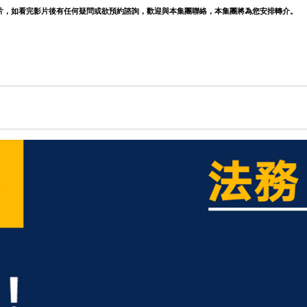
片，如看完影片後有任何疑問或欲預約諮詢，歡迎與本集團聯絡，本集團將為您安排轉介。