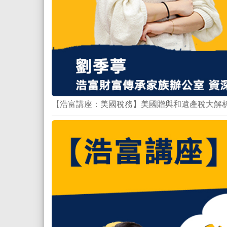
【浩富講座：美國稅務】美國贈與和遺產稅大解析