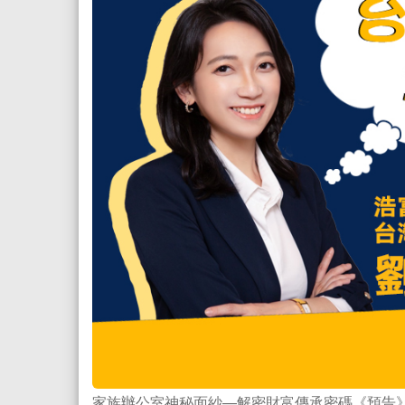
家族辦公室神秘面紗—解密財富傳承密碼《預告