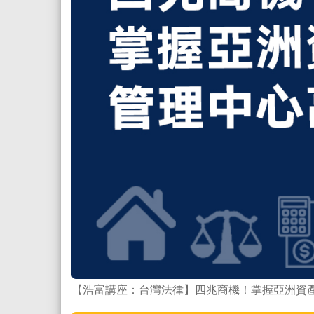
【浩富講座：台灣法律】四兆商機！掌握亞洲資